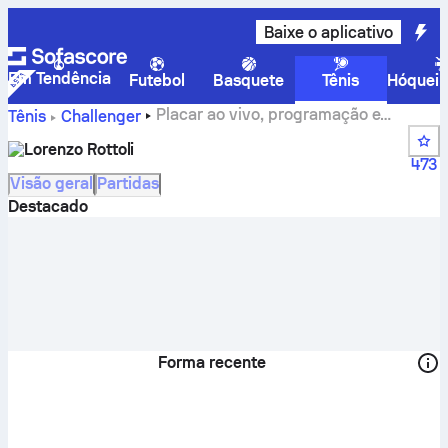
Baixe o aplicativo
Em Tendência
Futebol
Basquete
Tênis
Hóquei 
Placar ao vivo, programação e
Tênis
Challenger
resultados do Lorenzo Rottoli
Lorenzo Rottoli
473
Visão geral
Partidas
Destacado
Forma recente