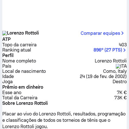
Lorenzo Rottoli
Comparar equipes
ATP
Topo da carreira
403
Ranking atual
896º
(
27
PTS
)
Perfil
Nome completo
Lorenzo Rottoli
País
ITA
Local de nascimento
Como, Italy
Idade
24
(
19 de fev. de 2002
)
Joga
Destro
Prêmio em dinheiro
Esse ano
7K €
Total da Carreira
73K €
Sobre Lorenzo Rottoli
Placar ao vivo do Lorenzo Rottoli, resultados, programação
e classificações de todos os torneios de tênis que o
Lorenzo Rottoli jogou.