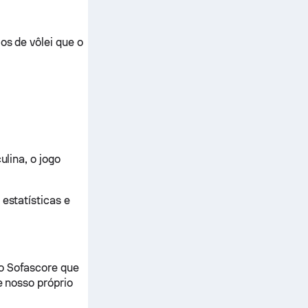
os de vôlei que o
ulina, o jogo
 estatísticas e
do Sofascore que
e nosso próprio