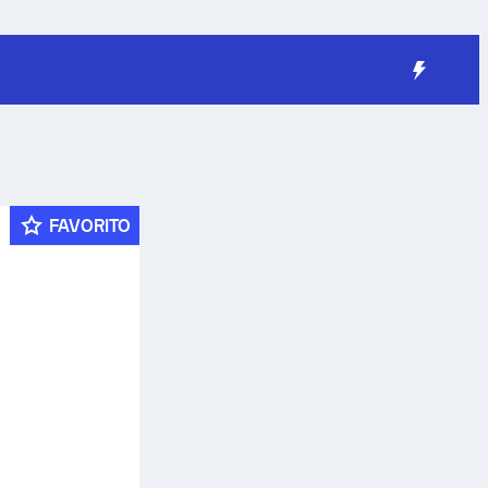
FAVORITO