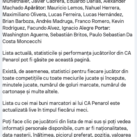
Muhlethaler, Javier Cabrera, Eduardo Darias, Alexander
Machado
Apărător:
Mauricio Lemos, Nahuel Herrera,
Maximiliano Olivera, Lucas Ferreira, Lucas Hernández,
Brian Barboza, Andrés Madruga, Franco Romero, Kevin
Rodríguez, Facundo Alvez, Ignacio Alegre
Portar:
Washington Aguerre, Sebastián Britos, Paulo Sebastian Da
Costa Moncecchi
Lista actuală, statisticile și performanța jucătorilor din CA
Penarol pot fi găsite pe această pagină.
Există, de asemenea, statistici pentru fiecare jucător din
toate competițiile cu toate meciurile jucate și începute,
minutele jucate, numărul de goluri marcate, numărul de
cartonașe și multe altele.
Lista cu cei mai buni marcatori ai lui CA Penarol este
actualizată live în timpul fiecărui meci.
Poți face clic pe jucătorii din lista de mai sus și poți vedea
informații personale disponibile, cum ar fi naționalitatea,
data nașterii, înălțimea, piciorul preferat, poziția, valoarea