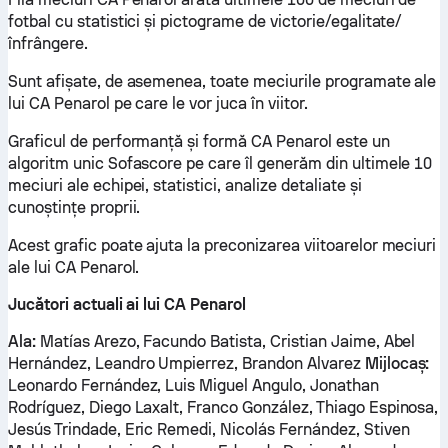
fotbal cu statistici și pictograme de victorie/egalitate/
înfrângere.
Sunt afișate, de asemenea, toate meciurile programate ale
lui CA Penarol pe care le vor juca în viitor.
Graficul de performanță și formă CA Penarol este un
algoritm unic Sofascore pe care îl generăm din ultimele 10
meciuri ale echipei, statistici, analize detaliate și
cunoștințe proprii.
Acest grafic poate ajuta la preconizarea viitoarelor meciuri
ale lui CA Penarol.
Jucători actuali ai lui CA Penarol
Ala:
Matías Arezo, Facundo Batista, Cristian Jaime, Abel
Hernández, Leandro Umpierrez, Brandon Alvarez
Mijlocaș:
Leonardo Fernández, Luis Miguel Angulo, Jonathan
Rodríguez, Diego Laxalt, Franco González, Thiago Espinosa,
Jesús Trindade, Eric Remedi, Nicolás Fernández, Stiven