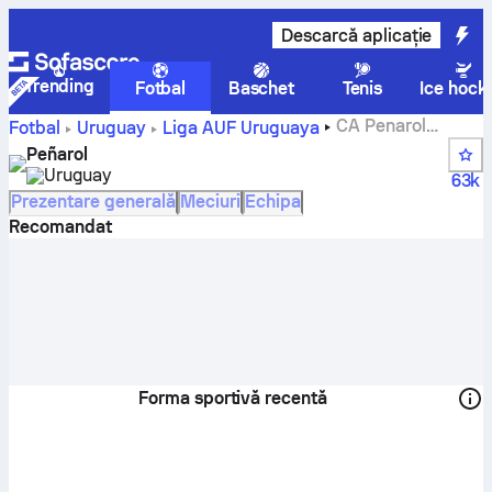
Descarcă aplicație
Trending
Fotbal
Baschet
Tenis
Ice hock
CA Penarol
Fotbal
Uruguay
Liga AUF Uruguaya
scoruri, meciuri, clasamente și statistici jucători
Peñarol
Uruguay
63k
Prezentare generală
Meciuri
Echipa
Recomandat
Forma sportivă recentă