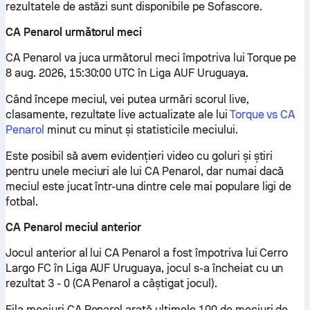
rezultatele de astăzi sunt disponibile pe Sofascore.
CA Penarol următorul meci
CA Penarol va juca următorul meci împotriva lui Torque pe
8 aug. 2026, 15:30:00 UTC în Liga AUF Uruguaya.
Când începe meciul, vei putea urmări scorul live,
clasamente, rezultate live actualizate ale lui
Torque vs CA
Penarol
minut cu minut și statisticile meciului.
Este posibil să avem evidențieri video cu goluri și știri
pentru unele meciuri ale lui CA Penarol, dar numai dacă
meciul este jucat într-una dintre cele mai populare ligi de
fotbal.
CA Penarol meciul anterior
Jocul anterior al lui CA Penarol a fost împotriva lui Cerro
Largo FC în Liga AUF Uruguaya, jocul s-a încheiat cu un
rezultat 3 - 0 (CA Penarol a câștigat jocul).
Fila meciuri CA Penarol arată ultimele 100 de meciuri de