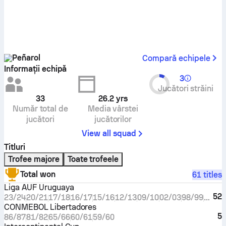
Peñarol
Compară echipele
Informații echipă
3
Jucători străini
33
26.2
yrs
Număr total de
Media vârstei
jucători
jucătorilor
View all squad
Titluri
Trofee majore
Toate trofeele
Total won
61 titles
Liga AUF Uruguaya
52
23/24
20/21
17/18
16/17
15/16
12/13
09/10
02/03
98/99
96/97
CONMEBOL Libertadores
5
86/87
81/82
65/66
60/61
59/60