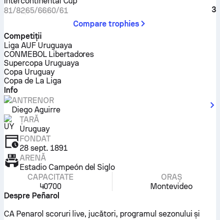
Intercontinental Cup
3
81/82
65/66
60/61
Compare trophies
Competiţii
Liga AUF Uruguaya
CONMEBOL Libertadores
Supercopa Uruguaya
Copa Uruguay
Copa de La Liga
Info
ANTRENOR
Diego Aguirre
ȚARĂ
Uruguay
FONDAT
28 sept. 1891
ARENĂ
Estadio Campeón del Siglo
CAPACITATE
ORAȘ
40700
Montevideo
Despre Peñarol
CA Penarol scoruri live, jucători, programul sezonului și