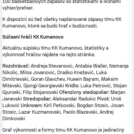
100 basketbalových zápasov so štatistikami a ikonami
výhier/prehier.
K dispozícii sú tiež všetky naplánované zápasy tímu KK
Kumanovo, ktoré sa budú hrať v budúcnosti.
Súčasní hráči KK Kumanovo
Aktuálnu súpisku tímu KK Kumanovo, štatistiky a
výkonnosť hráčov nájdete na tejto stránke.
Rozohrávač:
Andreja Stevanovic, Antabia Waller, Nemanja
Nikolic, Milos Jovanovic, Draško Knežević, Luka
Dimitrievski, Goran Glavchev, Husein Bajram, Maksim
Mitevski, Gjorgji Georgievski
Krídlo:
Luka Petrović, Stojan
Gjuroski, Filip Stojanovski
Ofenzívny stedopoliar:
Marjan
Janevski
Stredopoliar:
Aleksandar Radukic
Pivot:
Uroš
Luković
Unknown:
Kiril Petkovski, Bogdan Stosic, Jovan
Stosic, Lazar Kuzmanovski, Paolo Blazevski, Andrej
Dimkovski
Graf výkonnosti a formy tímu KK Kumanovo je jedinečný