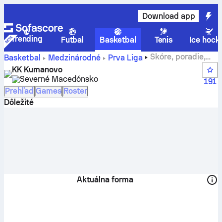
Download app
Trending
Futbal
Basketbal
Tenis
Ice hock
Skóre, poradie,
Basketbal
Medzinárodné
Prva Liga
rozpis zápasov a hráči tímu KK Kumanovo
KK Kumanovo
Severné Macedónsko
191
Prehľad
Games
Roster
Dôležité
Aktuálna forma