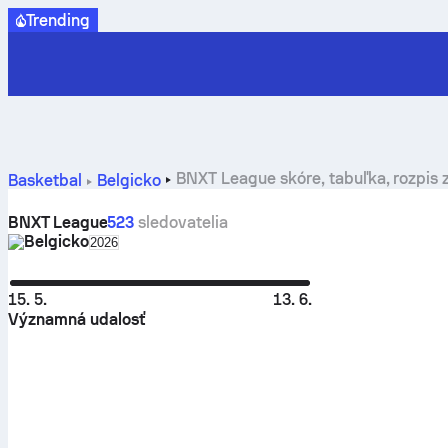
Trending
BNXT League skóre, tabuľka, rozpis z
Basketbal
Belgicko
BNXT League
523
sledovatelia
Belgicko
Select season in unique tournament header
2026
15. 5.
13. 6.
Významná udalosť