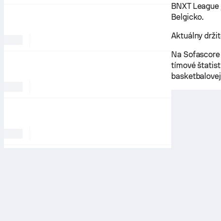
BNXT League j
Belgicko.
Aktuálny držit
Na Sofascore 
tímové štatist
basketbalovej