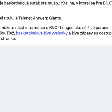
e basketbalová súťaž pre mužov. Krajina, v ktorej sa hrá BNX
eľ titulu je Telenet Antwerp Giants.
môžete nájsť informácie o BNXT League ako sú živé poradie, 
iky. Tiež,
basketobalové živé výsledky
a živé zápasy sú dostu
 stránke.