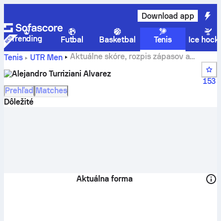
Download app
Trending
Futbal
Basketbal
Tenis
Ice hock
Aktuálne skóre, rozpis zápasov a
Tenis
UTR Men
výsledky tímu Alejandro Turriziani Alvarez
Alejandro Turriziani Alvarez
153
Prehľad
Matches
Dôležité
Aktuálna forma