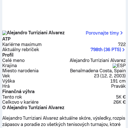
Alejandro Turriziani Alvarez
Porovnajte tímy
ATP
Kariérne maximum
722
Aktuálny rebríček
798th
(
36
PTS
)
Profil
Celé meno
Alejandro Turriziani Alvarez
Krajina
ESP
Miesto narodenia
Benalmadena Costa, Spain
Vek
23
(
12. 2. 2003
)
Výška
191 cm
Hrá
Pravák
Finančná výhra
Tento rok
5K €
Celkovo v kariére
26K €
O Alejandro Turriziani Alvarez
Alejandro Turriziani Alvarez aktuálne skóre, výsledky, rozpis
zápasov a poradie zo všetkých tenisových turnajov, ktoré