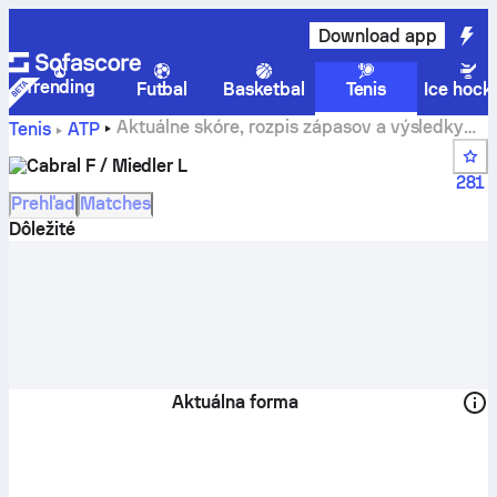
Download app
Trending
Futbal
Basketbal
Tenis
Ice hock
Aktuálne skóre, rozpis zápasov a výsledky
Tenis
ATP
tímu Cabral F / Miedler L
Cabral F / Miedler L
281
Prehľad
Matches
Dôležité
Aktuálna forma