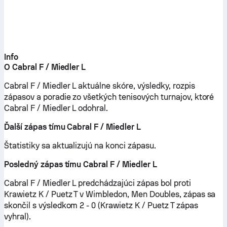
Info
O Cabral F / Miedler L
Cabral F / Miedler L aktuálne skóre, výsledky, rozpis
zápasov a poradie zo všetkých tenisových turnajov, ktoré
Cabral F / Miedler L odohral.
Ďalší zápas tímu Cabral F / Miedler L
Štatistiky sa aktualizujú na konci zápasu.
Posledný zápas tímu Cabral F / Miedler L
Cabral F / Miedler L predchádzajúci zápas bol proti
Krawietz K / Puetz T v Wimbledon, Men Doubles, zápas sa
skončil s výsledkom 2 - 0 (Krawietz K / Puetz T zápas
vyhral).