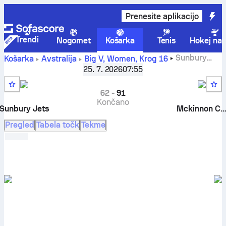
Prenesite aplikacijo
Trendi
Nogomet
Košarka
Tenis
Hokej na 
Sunbury
Košarka
Avstralija
Big V, Women
,
Krog 16
Jets proti Mckinnon Cougars rezultati v živo, medsebojna
25. 7. 2026
07:55
srečanja, razpored, napovedi in statistika
62
-
91
Končano
Sunbury Jets
Mckinnon Couga
Pregled
Tabela točk
Tekme