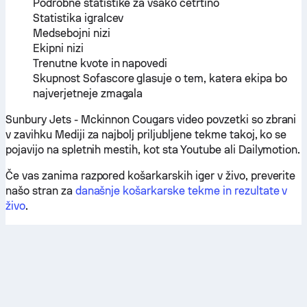
Podrobne statistike za vsako četrtino
Statistika igralcev
Medsebojni nizi
Ekipni nizi
Trenutne kvote in napovedi
Skupnost Sofascore glasuje o tem, katera ekipa bo
najverjetneje zmagala
Sunbury Jets - Mckinnon Cougars video povzetki so zbrani
v zavihku Mediji za najbolj priljubljene tekme takoj, ko se
pojavijo na spletnih mestih, kot sta Youtube ali Dailymotion.
Če vas zanima razpored košarkarskih iger v živo, preverite
našo stran za
današnje košarkarske tekme in rezultate v
živo
.