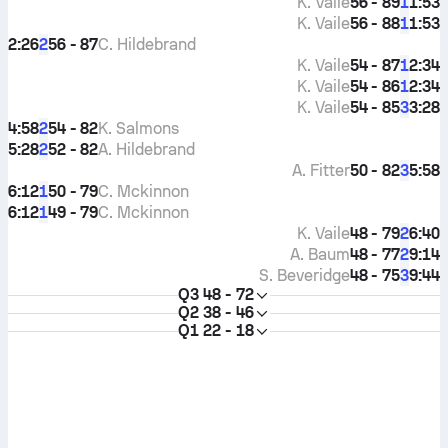
K. Vaile
56 - 89
1:53
1
K. Vaile
56 - 88
1:53
1
2:26
56 - 87
C. Hildebrand
2
K. Vaile
54 - 87
2:34
1
K. Vaile
54 - 86
2:34
1
K. Vaile
54 - 85
3:28
3
4:58
54 - 82
K. Salmons
2
5:28
52 - 82
A. Hildebrand
2
A. Fitter
50 - 82
5:58
3
6:12
50 - 79
C. Mckinnon
1
6:12
49 - 79
C. Mckinnon
1
K. Vaile
48 - 79
6:40
2
A. Baum
48 - 77
9:14
2
S. Beveridge
48 - 75
9:44
3
Q3
48 - 72
Q2
38 - 46
Q1
22 - 18