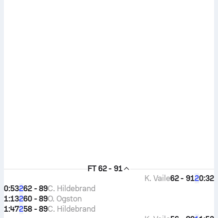
FT
62 - 91
K. Vaile
62 - 91
0:32
2
0:53
62 - 89
C. Hildebrand
2
1:13
60 - 89
O. Ogston
2
1:47
58 - 89
C. Hildebrand
2