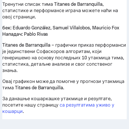
Тренутни списак тима Titanes de Barranquilla,
статистике и перформансе играча можете наћи на
овој страници.
бек:
Eduardo González, Samuel Villalobos, Mauricio Fox
Нападач:
Pablo Rivas
Titanes de Barranquilla – графички приказ перформанси
је јединствени Софаскоров алгоритам, који
генеришемо на основу последњих 10 утакмица тима,
статистика, детаљне анализе и свог сопственог
знања.
Овај графикон може да помогне у прогнози утакмица
тима Titanes de Barranquilla.
За данашње кошаркашке утакмице и резултате,
посетите нашу страницу
са резултатима уживо у
кошарци
.