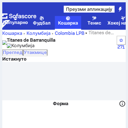
Преузми апликацију
Популарно
Фудбал
Кошарка
Тенис
Хокеј на
Titanes de
Кошарка
Колумбија
Colombia LPB
Barranquilla – резултати, табела, распоред и играчи
Titanes de Barranquilla
Колумбија
271
Преглед
Утакмице
Истакнуто
Форма