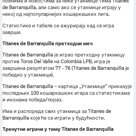
поенима и новостима за неке утакмице тима Titanes
de Barranquilla, али само ако се утакмице играју у
некој од најпопуларнијих кошаркашких лига.
Статистике и табеле се ажурирају кад се игра
заврши.
Titanes de Barranquilla претходни меч
Titanes de Barranquilla је играо претходну утакмицу
против Toros Del Valle на Colombia LPB, игра је
завршена резултатом 77 - 76 (Titanes de Barranquilla је
победио у утакмици).
Titanes de Barranquilla – картица „Утакмице” приказује
последњих 100 кошаркашких игара са статистикама
и иконама победа/пораз.
Има и распореда свих утакмица за Titanes de
Barranquilla које ће се играти у будућности.
Тренутни играчи у тиму Titanes de Barranquilla