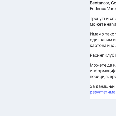
Bentancor, Go
Federico Var
Тренутни сп
можете наћи
Имамо такођ
одиграним и
картона и јо
Расинг Клуб
Можете да кл
информације
позиција, вр
За данашњи 
резултатима