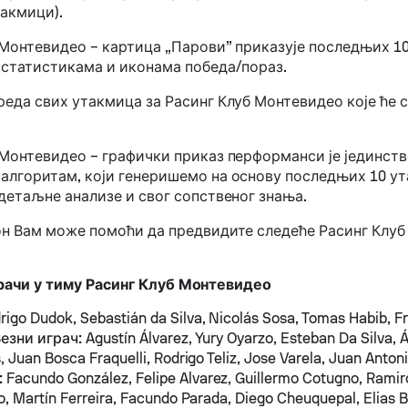
такмици).
 Монтевидео – картица „Парови” приказује последњих 1
 статистикама и иконама победа/пораз.
еда свих утакмица за Расинг Клуб Монтевидео које ће с
 Монтевидео – графички приказ перформанси је јединст
алгоритам, који генеришемо на основу последњих 10 ут
детаљне анализе и свог сопственог знања.
он Вам може помоћи да предвидите следеће Расинг Клу
рачи у тиму Расинг Клуб Монтевидео
igo Dudok, Sebastián da Silva, Nicolás Sosa, Tomas Habib, F
езни играч:
Agustín Álvarez, Yury Oyarzo, Esteban Da Silva, Á
, Juan Bosca Fraquelli, Rodrigo Teliz, Jose Varela, Juan Anton
:
Facundo González, Felipe Alvarez, Guillermo Cotugno, Ramiro
o, Martín Ferreira, Facundo Parada, Diego Cheuquepal, Elias B