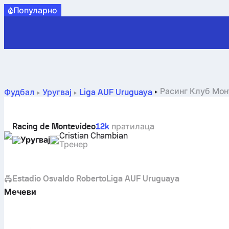
Популарно
Расинг Клуб Мон
Фудбал
Уругвај
Liga AUF Uruguaya
Racing de Montevideo
12k
пратилацa
Cristian Chambian
Уругвај
Тренер
Estadio Osvaldo Roberto
Liga AUF Uruguaya
Мечеви