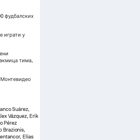
00 фудбалских
е играти у
вени
акмица тима,
б Монтевидео
ranco Suárez,
lex Vázquez, Erik
io Pérez
 Brazionis,
entancor, Elías