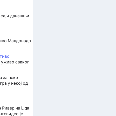
оред и данашњи
тиво Малдонадо
тиво
е уживо сваког
 за неке
ра у некој од
 Ривер на Liga
нтевидео је