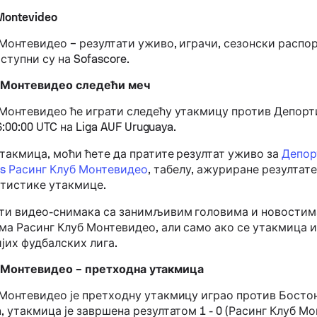
Montevideo
 Монтевидео – резултати уживо, играчи, сезонски расп
ступни су на Sofascore.
 Монтевидео следећи меч
 Монтевидео ће играти следећу утакмицу против Депор
16:00:00 UTC на Liga AUF Uruguaya.
утакмица, моћи ћете да пратите резултат уживо за
Депор
s Расинг Клуб Монтевидео
, табелу, ажуриране резултат
атистике утакмице.
ти видео-снимака са занимљивим головима и новостима
а Расинг Клуб Монтевидео, али само ако се утакмица иг
јих фудбалских лига.
 Монтевидео – претходна утакмица
 Монтевидео је претходну утакмицу играо против Бостон
, утакмица је завршена резултатом 1 - 0 (Расинг Клуб Мо