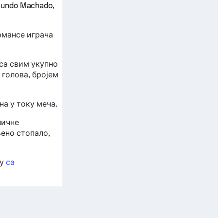
undo Machado,
рмансе играча
са свим укупно
голова, бројем
а у току меча.
личне
ено стопало,
цу
са