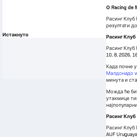
О Racing de 
Расинг Клуб
резултати до
Истакнуто
Расинг Клуб
Расинг Клуб
10. 8. 2026. 
Када почне 
Малдонадо v
минута и ст
Можда ће би
утакмице тим
најпопуларни
Расинг Клуб
Расинг Клуб
AUF Uruguaya