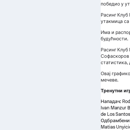
победио у у
Расинг Клуб
утакмица са
Има и распор
будућности.
Расинг Клуб
Софаскоров 
статистика, 
Овај график
мечеве.
Тренутни иг
Нападач:
Rodr
Ivan Manzur
В
de Los Santos
Одбрамбени
Matias Unyici