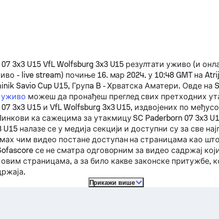
 07 3x3 U15
VfL Wolfsburg 3x3 U15
резултати уживо (и онл
о - live stream) почиње 16. мар 2024. у 10:48 GMT на Atrij
minik Savio Cup U15, Групa B - Хрватска Аматери.
Овде на S
 уживо
можеш да пронађеш преглед свих претходних ут
 07 3x3 U15
и
VfL Wolfsburg 3x3 U15
, издвојених по међус
Линкови ка сажецима за утакмицу
SC Paderborn 07 3x3 U
3 U15
налазе се у медија секцији и доступни су за све на
мах чим видео постане доступан на страницама као што 
 Sofascore се не сматра одговорним за видео садржај ко
 овим страницама, а за било какве законске притужбе, к
држаја.
Прикажи више