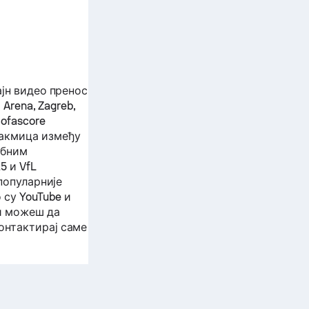
ајн видео пренос
 Arena, Zagreb,
ofascore
акмица између
обним
15
и
VfL
јпопуларније
су YouTube и
ји можеш да
онтактирај саме