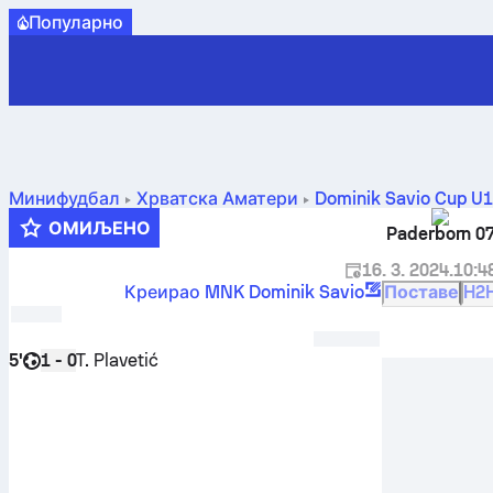
Популарно
Минифудбал
Хрватска
Аматери
Dominik Savio Cup U1
ОМИЉЕНО
Paderborn 0
16. 3. 2024.
10:4
Креирао MNK Dominik Savio
Поставе
H2
5'
T. Plavetić
1 - 0