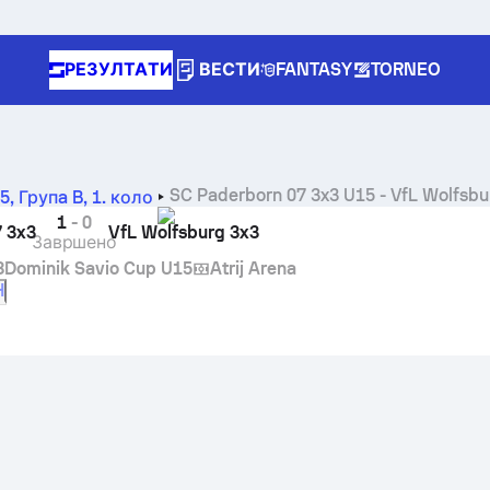
РЕЗУЛТАТИ
ВЕСТИ
FANTASY
TORNEO
SC Paderborn 07 3x3 U15
-
VfL Wolfsbu
5, Групa B
,
1. коло
1
-
0
7 3x3
VfL Wolfsburg 3x3
Завршено
8
Dominik Savio Cup U15
Atrij Arena
H