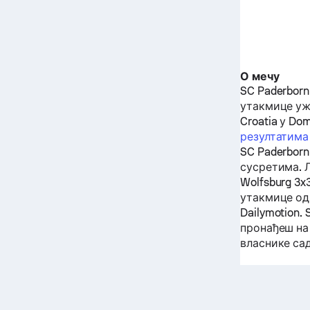
О мечу
SC Paderborn
утакмице ужив
Croatia у Do
резултатима
SC Paderborn
сусретима. 
Wolfsburg 3x
утакмице од
Dailymotion.
пронађеш на
власнике са