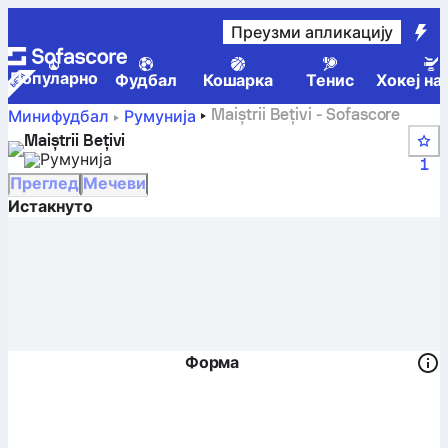
Преузми апликацију
Популарно
Фудбал
Кошарка
Тенис
Хокеј на
Maiștrii Bețivi - Sofascore
Минифудбал
Румунија
Maiștrii Bețivi
Румунија
1
Преглед
Мечеви
Истакнуто
Форма