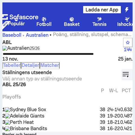
Ladda ner App
Populär
Fotboll
Basket
Tennis
Ishocke
Poäng, ställning, slutspel, schema,
Baseboll
Australien
team och statistik för ABL
ABL
Australien
Select season in unique tournament header
25/26
144
13 nov.
25 jan.
Tabeller
Detaljer
Matcher
displ
Ställningens utseende
Välj annan typ av ställningsutseende
ABL 25/26
P
W-L
PCT
Playoffs
1
Sydney Blue Sox
38
24-14
0.632
2
Adelaide Giants
39
19-20
0.487
3
Perth Heat
39
18-21
0.462
4
Brisbane Bandits
38
16-22
0.421
Regler och legend