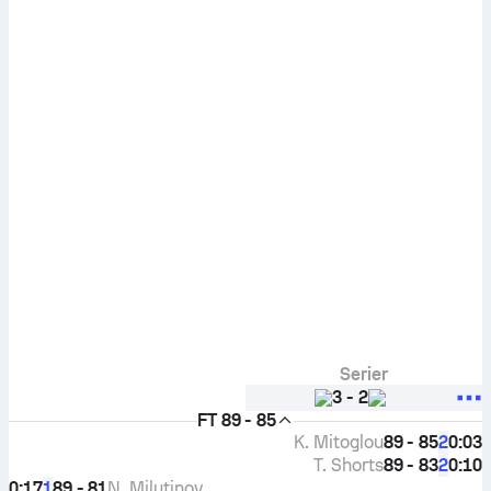
Serier
3
-
2
FT
89 - 85
K. Mitoglou
89 - 85
0:03
2
T. Shorts
89 - 83
0:10
2
0:17
89 - 81
N. Milutinov
1