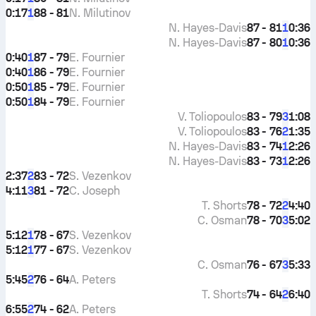
0:17
88 - 81
N. Milutinov
1
N. Hayes-Davis
87 - 81
0:36
1
N. Hayes-Davis
87 - 80
0:36
1
0:40
87 - 79
E. Fournier
1
0:40
86 - 79
E. Fournier
1
0:50
85 - 79
E. Fournier
1
0:50
84 - 79
E. Fournier
1
V. Toliopoulos
83 - 79
1:08
3
V. Toliopoulos
83 - 76
1:35
2
N. Hayes-Davis
83 - 74
2:26
1
N. Hayes-Davis
83 - 73
2:26
1
2:37
83 - 72
S. Vezenkov
2
4:11
81 - 72
C. Joseph
3
T. Shorts
78 - 72
4:40
2
C. Osman
78 - 70
5:02
3
5:12
78 - 67
S. Vezenkov
1
5:12
77 - 67
S. Vezenkov
1
C. Osman
76 - 67
5:33
3
5:45
76 - 64
A. Peters
2
T. Shorts
74 - 64
6:40
2
6:55
74 - 62
A. Peters
2