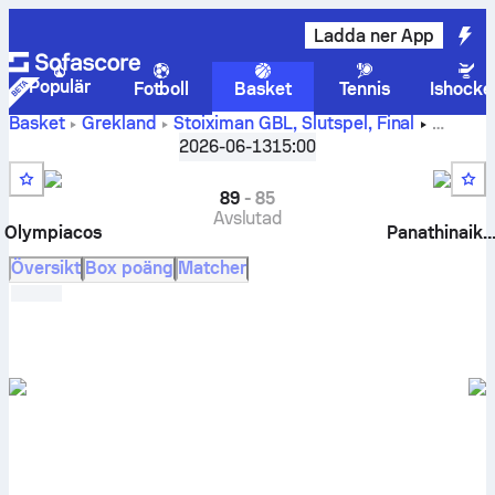
Ladda ner App
Populär
Fotboll
Basket
Tennis
Ishocke
Basket
Grekland
Stoiximan GBL, Slutspel
,
Final
Olympiacos BC vs Panathinaikos BC liveresultat, inbördes
2026-06-13
15:00
möten, spelschema, tippade resultat och statistik
89
-
85
Avslutad
Olympiacos
Panathinaiko
Översikt
Box poäng
Matcher