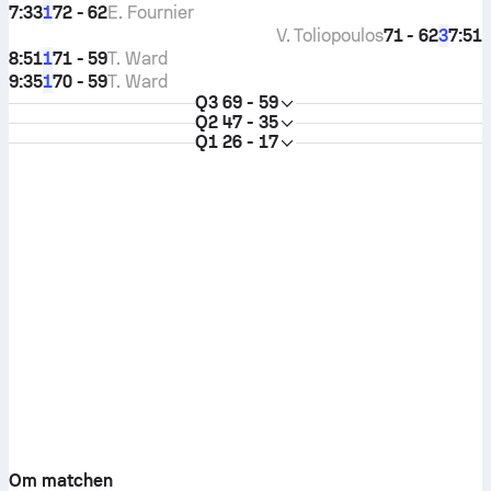
7:33
72 - 62
E. Fournier
1
V. Toliopoulos
71 - 62
7:51
3
8:51
71 - 59
T. Ward
1
9:35
70 - 59
T. Ward
1
Q3
69 - 59
Q2
47 - 35
Q1
26 - 17
Om matchen