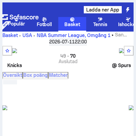
Ladda ner App
Populär
Fotboll
Basket
Tennis
Ishocke
San
Basket
USA
NBA Summer League
,
Omgång 1
Antonio Spurs vs NY Knicks liveresultat, inbördes möten,
2026-07-11
22:00
spelschema, tippade resultat och statistik
49
-
70
Avslutad
Knicks
@
Spurs
Översikt
Box poäng
Matcher