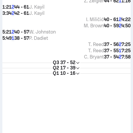
Z. Zeigler
44 - 62
1:16
1
1:21
44 - 61
J. Kayil
2
3:34
42 - 61
J. Kayil
2
I. Miličić
40 - 61
4:22
2
M. Brown
40 - 59
4:50
2
5:21
40 - 57
W. Johnston
2
5:49
38 - 57
P. Dadiet
1
T. Reed
37 - 56
7:25
2
T. Reed
37 - 55
7:25
1
C. Bryant
37 - 54
7:58
2
Q3
37 - 52
Q2
17 - 39
Q1
10 - 16