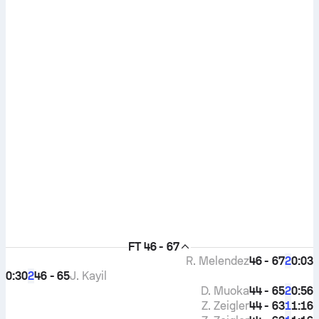
FT
46 - 67
R. Melendez
46 - 67
0:03
2
0:30
46 - 65
J. Kayil
2
D. Muoka
44 - 65
0:56
2
Z. Zeigler
44 - 63
1:16
1