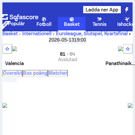
Ladda ner App
Populär
Fotboll
Basket
Tennis
Ishocke
Basket
Internationell
Euroleague, Slutspel
,
Kvartsfinal
Valencia Basket vs Panathinaikos BC liveresultat, inbördes
2026-05-13
19:00
möten, spelschema, tippade resultat och statistik
81
-
64
Avslutad
Valencia
Panathinaiko
Översikt
Box poäng
Matcher