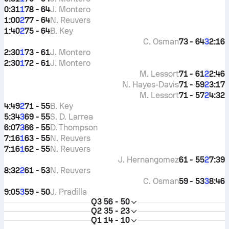
0:31
78 - 64
J. Montero
1
1:00
77 - 64
N. Reuvers
2
1:40
75 - 64
B. Key
2
C. Osman
73 - 64
2:16
3
2:30
73 - 61
J. Montero
1
2:30
72 - 61
J. Montero
1
M. Lessort
71 - 61
2:46
2
N. Hayes-Davis
71 - 59
3:17
2
M. Lessort
71 - 57
4:32
2
4:49
71 - 55
B. Key
2
5:34
69 - 55
S. D. Larrea
3
6:07
66 - 55
D. Thompson
3
7:16
63 - 55
N. Reuvers
1
7:16
62 - 55
N. Reuvers
1
J. Hernangomez
61 - 55
7:39
2
8:32
61 - 53
N. Reuvers
2
C. Osman
59 - 53
8:46
3
9:05
59 - 50
J. Pradilla
3
Q3
56 - 50
Q2
35 - 23
Q1
14 - 10