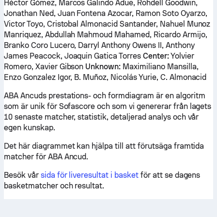
Héctor Gómez, Marcos Galindo Adue, Rohdell Goodwin,
Jonathan Ned, Juan Fontena Azocar, Ramon Soto Oyarzo,
Victor Toyo, Cristobal Almonacid Santander, Nahuel Munoz
Manriquez, Abdullah Mahmoud Mahamed, Ricardo Armijo,
Branko Coro Lucero, Darryl Anthony Owens II, Anthony
James Peacock, Joaquin Gatica Torres
Center:
Yolvier
Romero, Xavier Gibson
Unknown:
Maximiliano Mansilla,
Enzo Gonzalez Igor, B. Muñoz, Nicolás Yurie, C. Almonacid
ABA Ancuds prestations- och formdiagram är en algoritm
som är unik för Sofascore och som vi genererar från lagets
10 senaste matcher, statistik, detaljerad analys och vår
egen kunskap.
Det här diagrammet kan hjälpa till att förutsäga framtida
matcher för ABA Ancud.
Besök vår
sida för liveresultat i basket
för att se dagens
basketmatcher och resultat.