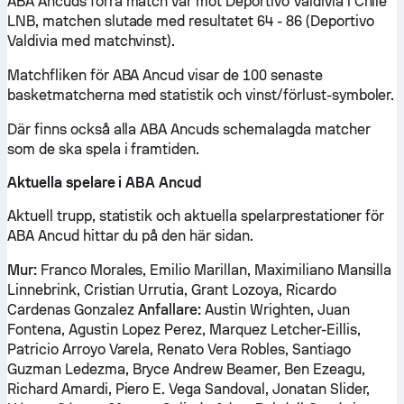
ABA Ancuds förra match var mot Deportivo Valdivia i Chile
LNB, matchen slutade med resultatet 64 - 86 (Deportivo
Valdivia med matchvinst).
Matchfliken för ABA Ancud visar de 100 senaste
basketmatcherna med statistik och vinst/förlust-symboler.
Där finns också alla ABA Ancuds schemalagda matcher
som de ska spela i framtiden.
Aktuella spelare i ABA Ancud
Aktuell trupp, statistik och aktuella spelarprestationer för
ABA Ancud hittar du på den här sidan.
Mur:
Franco Morales, Emilio Marillan, Maximiliano Mansilla
Linnebrink, Cristian Urrutia, Grant Lozoya, Ricardo
Cardenas Gonzalez
Anfallare:
Austin Wrighten, Juan
Fontena, Agustin Lopez Perez, Marquez Letcher-Eillis,
Patricio Arroyo Varela, Renato Vera Robles, Santiago
Guzman Ledezma, Bryce Andrew Beamer, Ben Ezeagu,
Richard Amardi, Piero E. Vega Sandoval, Jonatan Slider,