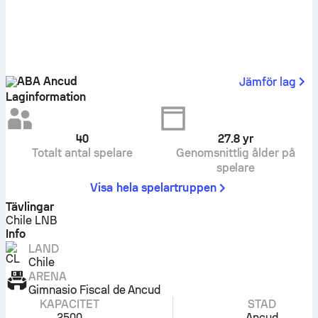
ABA Ancud
Jämför lag
Laginformation
40
27.8
yr
Totalt antal spelare
Genomsnittlig ålder på
spelare
Visa hela spelartruppen
Tävlingar
Chile LNB
Info
LAND
Chile
ARENA
Gimnasio Fiscal de Ancud
KAPACITET
STAD
2500
Ancud