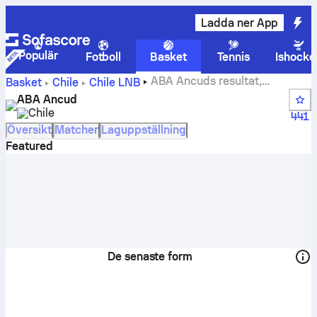
Ladda ner App
Populär
Fotboll
Basket
Tennis
Ishocke
ABA Ancuds resultat,
Basket
Chile
Chile LNB
tabellställning, spelschema och spelare
ABA Ancud
Chile
441
Översikt
Matcher
Laguppställning
Featured
De senaste form