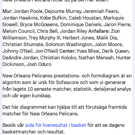
Mur:
Jordan Poole, Dejounte Murray, Jeremiah Fears,
Jordan Hawkins, Kobe Bufkin, Caleb Houstan, Markquis
Nowell, Bryce McGowens, Dominique Daniels, Jaron Pierre,
Melvin Council, Chris Bell, Jordan Riley
Anfallare:
Zion
Williamson, Trey Murphy III, Herbert Jones, Malik Dia,
Christian Shumate, Solomon Washington, Jalon Moore,
Johnny O'Neil, Jon O'Neill
Center:
Yves Missi, Derik Queen,
DeAndre Jordan, Christian Koloko, Nathan Mensah, Hunter
Dickinson, Josh Oduro
New Orleans Pelicanss prestations- och formdiagram är en
algoritm som är unik för Sofascore och som vi genererar
från lagets 10 senaste matcher, statistik, detaljerad analys
och vår egen kunskap.
Det här diagrammet kan hjälpa till att förutsäga framtida
matcher för New Orleans Pelicans.
Besök vår
sida för liveresultat i basket
för att se dagens
basketmatcher och resultat.