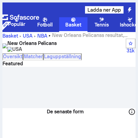
Ladda ner App
Populär
Fotboll
Basket
Tennis
Ishocke
New Orleans Pelicanss resultat,
Basket
USA
NBA
tabellställning, spelschema och spelare
New Orleans Pelicans
USA
31k
Översikt
Matcher
Laguppställning
Featured
De senaste form