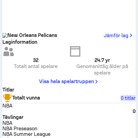
New Orleans Pelicans
Jämför lag
Laginformation
32
24.7
yr
Totalt antal spelare
Genomsnittlig ålder på
spelare
Visa hela spelartruppen
Titlar
Totalt vunna
0 titlar
NBA
0
Tävlingar
NBA
NBA Preseason
NBA Summer League