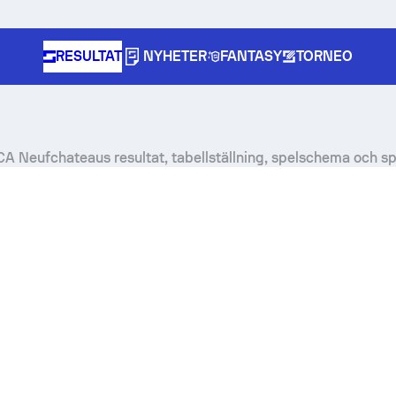
RESULTAT
NYHETER
FANTASY
TORNEO
A Neufchateaus resultat, tabellställning, spelschema och sp