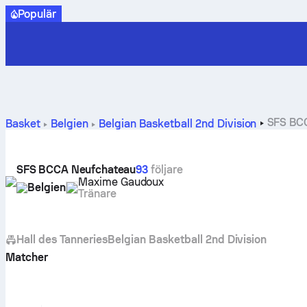
Populär
SFS BCC
Basket
Belgien
Belgian Basketball 2nd Division
SFS BCCA Neufchateau
93
följare
Maxime Gaudoux
Belgien
Tränare
Hall des Tanneries
Belgian Basketball 2nd Division
Matcher