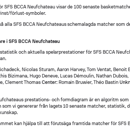
för SFS BCCA Neufchateau visar de 100 senaste basketmatc
vinst/förlust-symboler.
kså alla SFS BCCA Neufchateaus schemalagda matcher som de 
lare i SFS BCCA Neufchateau
, statistik och aktuella spelarprestationer för SFS BCCA Neufc
dan.
chadeck, Nicolas Sturam, Aaron Harvey, Tom Ventat, Benoit 
his Bizimana, Hugo Deneve, Lucas Démoulin, Nathan Dubois, 
te, Clement Thomas
Center:
Romain Bruwier, Théo Bastin
Unk
chateaus prestations- och formdiagram är en algoritm som ä
 som vi genererar från lagets 10 senaste matcher, statistik, d
kunskap.
ammet kan hjälpa till att förutsäga framtida matcher för SFS