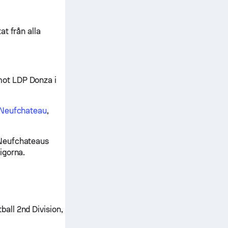
t från alla
mot LDP Donza i
Neufchateau
,
 Neufchateaus
igorna.
all 2nd Division,