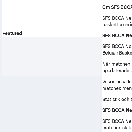
Om SFS BCCA
SFS BCCA Neuf
basketturner
Featured
SFS BCCA Ne
SFS BCCA Neu
Belgian Basket
När matchen b
uppdaterade 
Vi kan ha vid
matcher, men 
Statistik och 
SFS BCCA Neu
SFS BCCA Neuf
matchen sluta