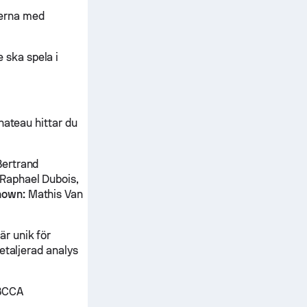
herna med
ska spela i
hateau hittar du
Bertrand
Raphael Dubois,
nown:
Mathis Van
r unik för
etaljerad analys
 BCCA