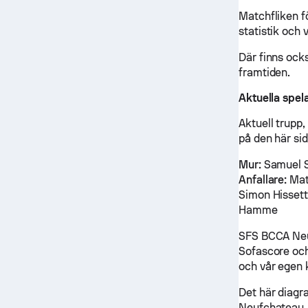
Matchfliken 
statistik och 
Där finns oc
framtiden.
Aktuella spe
Aktuell trupp
på den här si
Mur:
Samuel S
Anfallare:
Mat
Simon Hisset
Hamme
SFS BCCA Neuf
Sofascore och
och vår egen 
Det här diagr
Neufchateau.