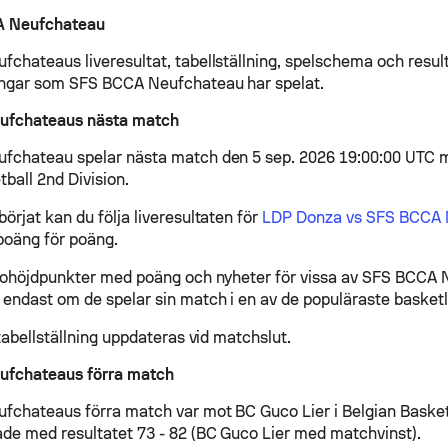
 Neufchateau
chateaus liveresultat, tabellställning, spelschema och resulta
ingar som SFS BCCA Neufchateau har spelat.
ufchateaus nästa match
fchateau spelar nästa match den 5 sep. 2026 19:00:00 UTC 
ball 2nd Division.
örjat kan du följa liveresultaten för
LDP Donza vs SFS BCCA 
poäng för poäng.
eohöjdpunkter med poäng och nyheter för vissa av SFS BCCA
endast om de spelar sin match i en av de populäraste basketl
tabellställning uppdateras vid matchslut.
fchateaus förra match
chateaus förra match var mot BC Guco Lier i Belgian Basketb
de med resultatet 73 - 82 (BC Guco Lier med matchvinst).