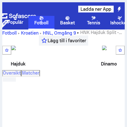
Ladda ner App
Populär
Fotboll
Basket
Tennis
Ishocke
HNK Hajduk Split
-
Fotboll
Kroatien
HNL
,
Omgång 9
GNK Dinamo Zagreb
live resultat, H2H-resultat, tabell och
Lägg till i favoriter
förutsägelse
Hajduk
Dinamo
Översikt
Matcher