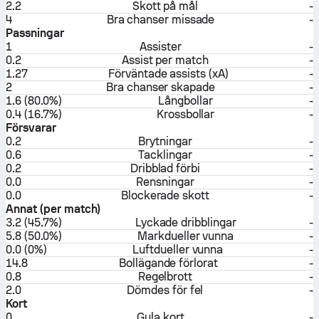
2.2
Skott på mål
-
4
Bra chanser missade
-
Passningar
1
Assister
-
0.2
Assist per match
-
1.27
Förväntade assists (xA)
-
2
Bra chanser skapade
-
1.6 (80.0%)
Långbollar
-
0.4 (16.7%)
Krossbollar
-
Försvarar
0.2
Brytningar
-
0.6
Tacklingar
-
0.2
Dribblad förbi
-
0.0
Rensningar
-
0.0
Blockerade skott
-
Annat (per match)
3.2 (45.7%)
Lyckade dribblingar
-
5.8 (50.0%)
Markdueller vunna
-
0.0 (0%)
Luftdueller vunna
-
14.8
Bollägande förlorat
-
0.8
Regelbrott
-
2.0
Dömdes för fel
-
Kort
0
Gula kort
-