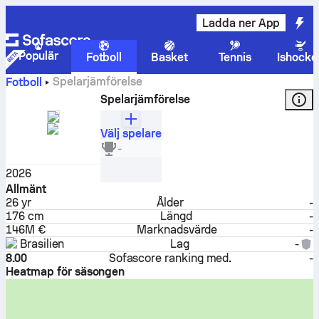
Ladda ner App
Populär
Fotboll
Basket
Tennis
Ishocke
Spelarjämförelse
Fotboll
Spelarjämförelse
Välj spelare
Vinícius Júnior
-
Anfallare
2026
Allmänt
26
yr
Ålder
-
176 cm
Längd
-
146M €
Marknadsvärde
-
Brasilien
Lag
-
8.00
Sofascore ranking med.
-
Heatmap för säsongen