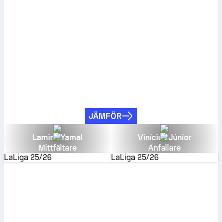
JÄMFÖR
Lamine Yamal
Vinícius Júnior
Mittfältare
Anfallare
LaLiga
25/26
LaLiga
25/26