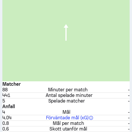
Matcher
88
Minuter per match
-
441
Antal spelade minuter
-
5
Spelade matcher
-
Anfall
4
Mål
-
4.04
Förväntade mål (xG)
-
0.8
Mål per match
-
0.6
Skott utanför mål
-