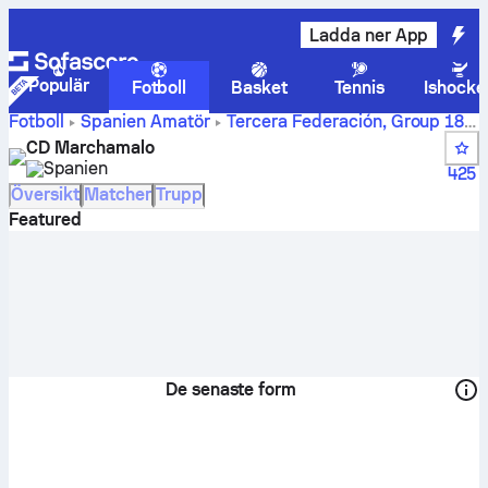
Ladda ner App
Populär
Fotboll
Basket
Tennis
Ishocke
Fotboll
Spanien
Amatör
Tercera Federación, Group 18
CD Marchamalos poäng, matcher, tabellställning och
CD Marchamalo
spelarstatistik
Spanien
425
Översikt
Matcher
Trupp
Featured
De senaste form