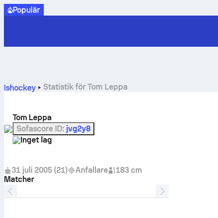
Populär
Statistik för Tom Leppa
Ishockey
Tom Leppa
Sofascore ID
:
jvg2y8
Inget lag
31 juli 2005
(
21
)
Anfallare
183 cm
Matcher