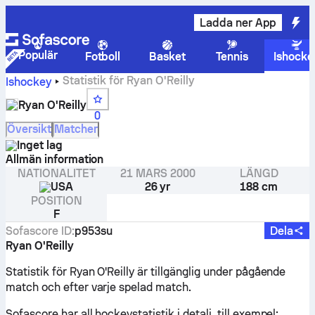
Ladda ner App
Populär
Fotboll
Basket
Tennis
Ishocke
Statistik för Ryan O'Reilly
Ishockey
Ryan O'Reilly
0
Översikt
Matcher
Inget lag
Allmän information
NATIONALITET
21 MARS 2000
LÄNGD
USA
26 yr
188 cm
POSITION
F
Sofascore ID
:
p953su
Dela
Ryan O'Reilly
Statistik för Ryan O'Reilly är tillgänglig under pågående
match och efter varje spelad match.
Sofascore har all hockeystatistik i detalj, till exempel: