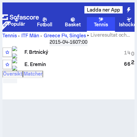
Ladda ner App
Populär
Fotboll
Basket
Tennis
Ishocke
Liveresultat och
Tennis
ITF Män
Greece F4, Singles
H2H-resultat för
F. Brtnický
mot
Edoardo Eremin
2015-04-16
07:00
F. Brtnický
1
4
0
2
6
6
E. Eremin
Översikt
Matcher