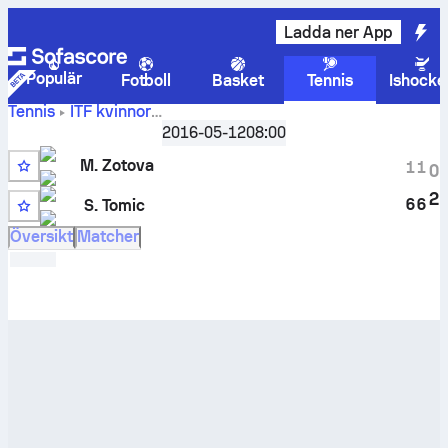
Ladda ner App
Populär
Fotboll
Basket
Tennis
Ishocke
Tennis
ITF kvinnor
Liveresultat
Sharm El Sheikh, Singles W-C10-EGY-18A
2016-05-12
08:00
och H2H-resultat för
Maria Zotova
mot
Sara Tomic
M. Zotova
1
1
0
2
6
6
S. Tomic
3
Översikt
Matcher