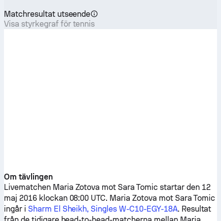
Matchresultat utseende
Visa styrkegraf för tennis
Om tävlingen
Livematchen
Maria Zotova
mot
Sara Tomic
startar den 12
maj 2016 klockan 08:00 UTC.
Maria Zotova
mot
Sara Tomic
ingår i
Sharm El Sheikh, Singles W-C10-EGY-18A
. Resultat
från de tidigare head-to-head-matcherna mellan
Maria