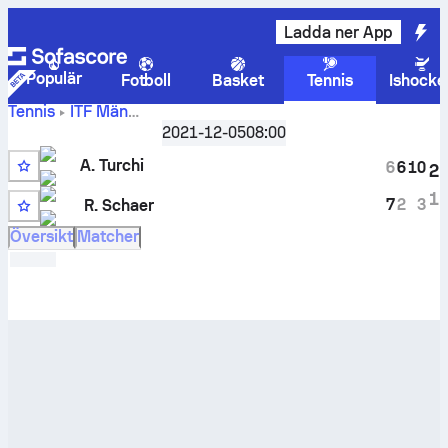
Ladda ner App
Populär
Fotboll
Basket
Tennis
Ishocke
Tennis
ITF Män
Monastir, 2021 Tunisia F49, Singles Qualifying
2021-12-05
08:00
Liveresultat och H2H-resultat för
Anthony Turchi
mot
A. Turchi
Raffael Schaer
6
6
10
2
1
7
2
3
R. Schaer
13
Översikt
Matcher