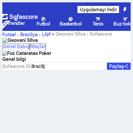
Uygulamayı İndir
Trendler
Futbol
Basketbol
Tenis
Buz hoke
Geovani SIlva - Sofascore
Futsal
Brezilya
LNF
Geovani SIlva
Genel Bakış
Maçlar
Foz Cataratas Poker
Genel bilgi
Sofascore ID
:
8rxc9j
Paylaş