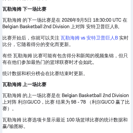
瓦勒海姆 下一场比赛
瓦勒海姆 的下一场比赛是在 2026年9月5日 18:30:00 UTC 在
Belgian Basketball 2nd Division 上对阵 安特卫普巨人B。
比赛开始后，你就可以关注
瓦勒海姆 vs 安特卫普巨人B
实时
比分，它随着得分的变化而更新。
有些 瓦勒海姆 比赛可能有包含得分和新闻的视频集锦，但只
有在他们参加最热门的篮球联赛时才会如此。
统计数据和积分榜会在比赛结束时更新。
瓦勒海姆 上一场比赛
瓦勒海姆 的上一场比赛是在 Belgian Basketball 2nd Division
上对阵 利尔GUCO，比赛 结果为 98 - 78 （利尔GUCO 赢了比
赛）。
瓦勒海姆 比赛选项卡显示最近 100 场篮球比赛的统计数据和
赢/输图标。