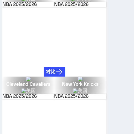
NBA
2025/2026
NBA
2025/2026
对比
Cleveland Cavaliers
New York Knicks
美国
美国
NBA
2025/2026
NBA
2025/2026