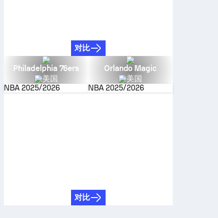
对比
Philadelphia 76ers
Orlando Magic
美国
美国
NBA
2025/2026
NBA
2025/2026
对比