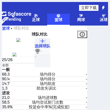
立即下载
Trending
足球
篮球
网球
冰球
球队对比
篮球
球队对比
选择球队
Ikaroi Trikalon
-
希腊
Select
-
25/26
Select
全部
一般
68.3
场均得分
-
90.4
场均得分
-
14.7
场均助攻
-
1.3
助攻失误比
-
进攻
21.0
场均进球数
-
58.5
场均尝试射门次数
-
35.9%
投篮命中率%(完成投篮)
-