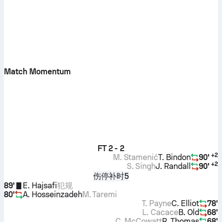
Match Momentum
FT
2 - 2
+
2
M. Stamenić
T. Bindon
90'
+
2
S. Singh
J. Randall
90'
伤停补时5
89'
E. Hajsafi
犯规
80'
A. Hosseinzadeh
M. Taremi
T. Payne
C. Elliot
78'
L. Cacace
B. Old
68'
C. McCowatt
R. Thomas
68'