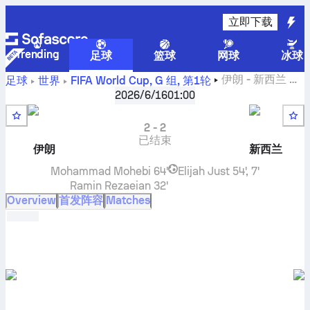
立即下载
Trending
足球
篮球
网球
冰球
伊朗
-
新西兰
比
足球
世界
FIFA World Cup, G 组
,
第1轮
分直播和交战记录和排名和预测
2026/6/16
01:00
2
-
2
已结束
伊朗
新西兰
Mohammad Mohebi
64'
Elijah Just
54', 7'
Ramin Rezaeian
32'
Overview
首发阵容
Matches