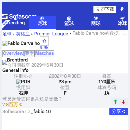
立即下载
Trending
足球
篮球
网球
冰球
Fabio Carvalho的数据、
足球
英格兰
Premier League
评分和进球
Fabio Carvalho
4.3k
Overview
赛季
Matches
Brentford
合同期截至
2029年6月30日
General info
注册协会
2002年8月30日
身高
POR
23 yrs
170厘米
惯用脚
位置
球衣号码
右脚
F
14
球员身价变得更高还是更低？
7.8百万 €
分享
Sofascore ID
:
_fabio.10