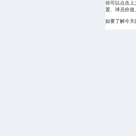
你可以点击上
置、球员价值
如要了解今天