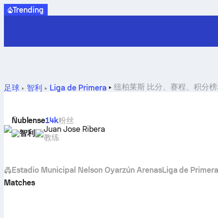
Trending
纽柏莱斯 比分、赛程、积分
足球
智利
Liga de Primera
Ñublense
14k
粉丝
Juan Jose Ribera
智利
教练
Estadio Municipal Nelson Oyarzún Arenas
Liga de Primer
Matches