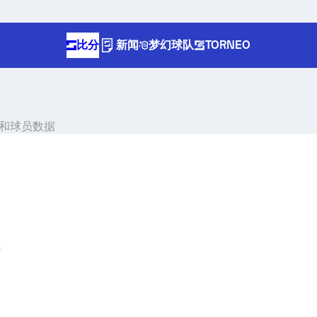
比分
新闻
梦幻球队
TORNEO
榜和球员数据
a