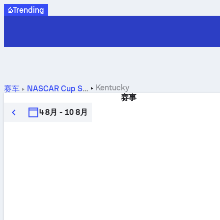
Trending
Kentucky
赛车
NASCAR Cup Series
赛事
4 8月 - 10 8月