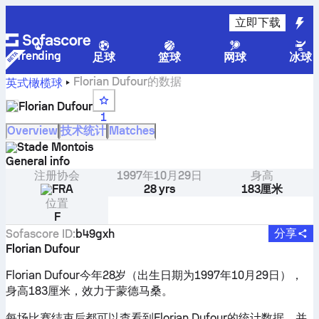
立即下载
Trending
足球
篮球
网球
冰球
Florian Dufour的数据
英式橄榄球
Florian Dufour
1
Overview
技术统计
Matches
Stade Montois
General info
注册协会
1997年10月29日
身高
FRA
28 yrs
183厘米
位置
F
分享
Sofascore ID
:
b49gxh
Florian Dufour
Florian Dufour今年28岁（出生日期为1997年10月29日），
身高183厘米，效力于蒙德马桑。
每场比赛结束后都可以查看到Florian Dufour的统计数据，并