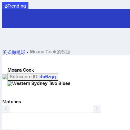
Trending
Moana Cook的数据
英式橄榄球
Moana Cook
Sofascore ID
:
dp6zqq
Western Sydney Two Blues
Matches