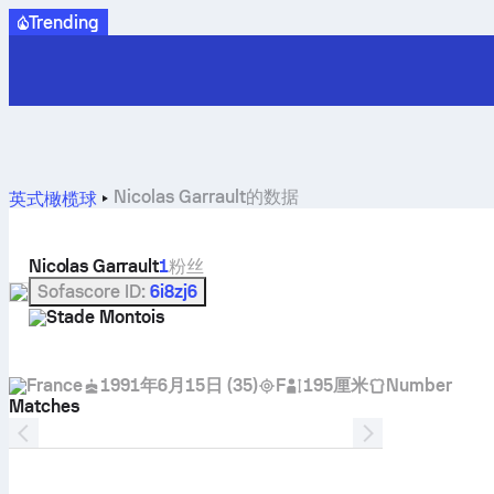
Trending
Nicolas Garrault的数据
英式橄榄球
Nicolas Garrault
1
粉丝
Sofascore ID
:
6i8zj6
Stade Montois
France
1991年6月15日
(
35
)
F
195厘米
Number
Matches