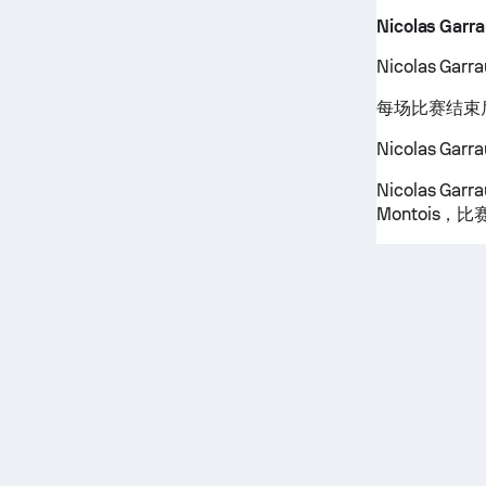
Nicolas Garra
Nicolas 
每场比赛结束后
Nicolas G
Nicolas Garr
Montois，比