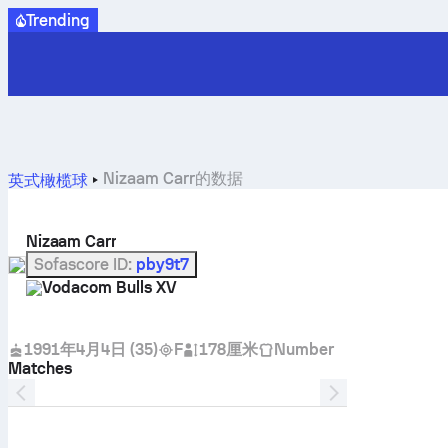
Trending
Nizaam Carr的数据
英式橄榄球
Nizaam Carr
Sofascore ID
:
pby9t7
Vodacom Bulls XV
1991年4月4日
(
35
)
F
178厘米
Number
Matches