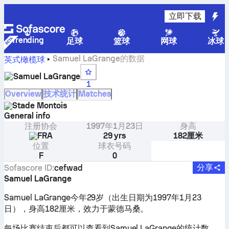
立即下载
Trending
足球
篮球
网球
冰球
Samuel LaGrange的数据
英式橄榄球
Samuel LaGrange
1
Overview
技术统计
Matches
Stade Montois
General info
注册协会
1997年1月23日
身高
FRA
29 yrs
182厘米
位置
球衣号码
F
0
分享
Sofascore ID
:
cefwad
Samuel LaGrange
Samuel LaGrange今年29岁（出生日期为1997年1月23
日），身高182厘米，效力于蒙德马桑。
每场比赛结束后都可以查看到Samuel LaGrange的统计数