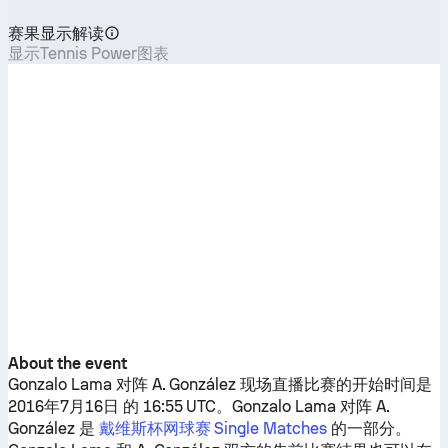
赛果显示解读
显示Tennis Power图表
About the event
Gonzalo Lama
对阵
A. González
现场直播比赛的开始时间是
2016年7月16日 的 16:55 UTC。
Gonzalo Lama
对阵
A.
González
是
戴维斯杯网球赛 Single Matches
的一部分。