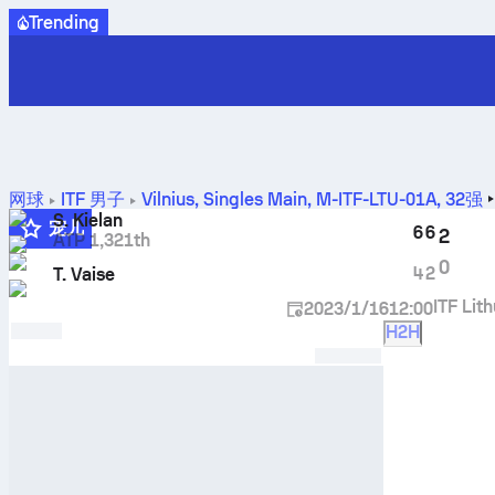
Trending
网球
ITF 男子
Vilnius, Singles Main, M-ITF-LTU-01A
,
32强
S. Kielan
宠儿
6
6
2
ATP 1,321th
0
4
2
T. Vaise
ITF Lit
2023/1/16
12:00
H2H