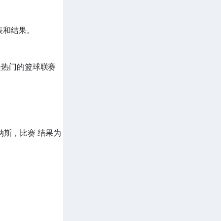
表和结果。
最热门的篮球联赛
阿泰纳斯，比赛 结果为