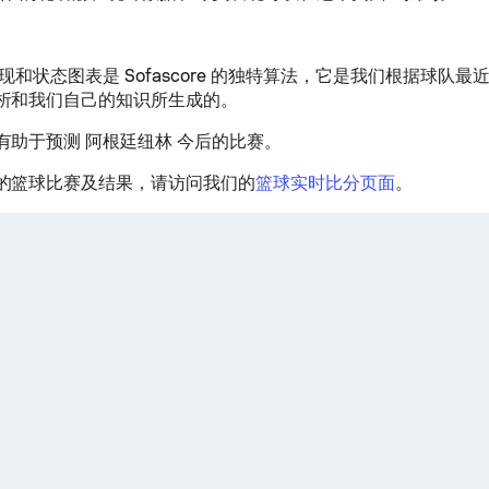
现和状态图表是 Sofascore 的独特算法，它是我们根据球队最近
析和我们自己的知识所生成的。
有助于预测 阿根廷纽林 今后的比赛。
的篮球比赛及结果，请访问我们的
篮球实时比分页面
。