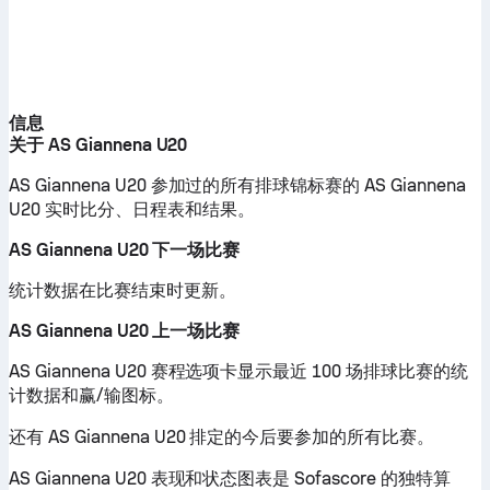
信息
关于 AS Giannena U20
AS Giannena U20 参加过的所有排球锦标赛的 AS Giannena
U20 实时比分、日程表和结果。
AS Giannena U20 下一场比赛
统计数据在比赛结束时更新。
AS Giannena U20 上一场比赛
AS Giannena U20 赛程选项卡显示最近 100 场排球比赛的统
计数据和赢/输图标。
还有 AS Giannena U20 排定的今后要参加的所有比赛。
AS Giannena U20 表现和状态图表是 Sofascore 的独特算