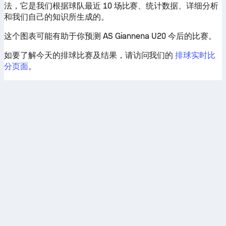
法，它是我们根据球队最近 10 场比赛、统计数据、详细分析
和我们自己的知识所生成的。
这个图表可能有助于你预测 AS Giannena U20 今后的比赛。
如要了解今天的排球比赛及结果，请访问我们的
排球实时比
分页面
。