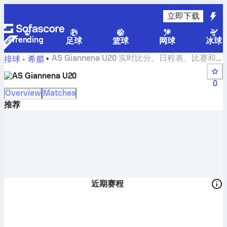
立即下载
Trending
足球
篮球
网球
冰球
AS Giannena U20 实时比分、日程表、比赛和
排球
希腊
积分榜
AS Giannena U20
0
Overview
Matches
推荐
近期赛程