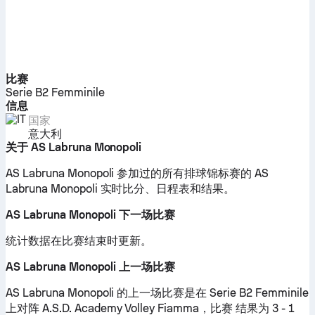
比赛
Serie B2 Femminile
信息
国家
意大利
关于 AS Labruna Monopoli
AS Labruna Monopoli 参加过的所有排球锦标赛的 AS
Labruna Monopoli 实时比分、日程表和结果。
AS Labruna Monopoli 下一场比赛
统计数据在比赛结束时更新。
AS Labruna Monopoli 上一场比赛
AS Labruna Monopoli 的上一场比赛是在 Serie B2 Femminile
上对阵 A.S.D. Academy Volley Fiamma，比赛 结果为 3 - 1