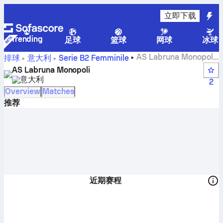
立即下载
Trending
足球
篮球
网球
冰球
AS Labruna Monopoli
排球
意大利
Serie B2 Femminile
实时比分、日程表、比赛和积分榜
AS Labruna Monopoli
意大利
2
Overview
Matches
推荐
近期赛程