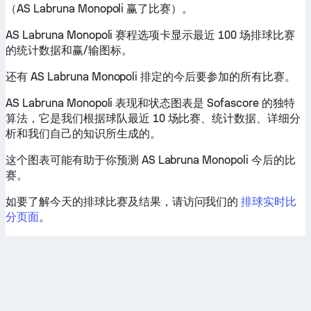
（AS Labruna Monopoli 赢了比赛）。
AS Labruna Monopoli 赛程选项卡显示最近 100 场排球比赛
的统计数据和赢/输图标。
还有 AS Labruna Monopoli 排定的今后要参加的所有比赛。
AS Labruna Monopoli 表现和状态图表是 Sofascore 的独特
算法，它是我们根据球队最近 10 场比赛、统计数据、详细分
析和我们自己的知识所生成的。
这个图表可能有助于你预测 AS Labruna Monopoli 今后的比
赛。
如要了解今天的排球比赛及结果，请访问我们的
排球实时比
分页面
。