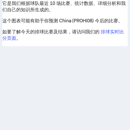
它是我们根据球队最近 10 场比赛、统计数据、详细分析和我
们自己的知识所生成的。
这个图表可能有助于你预测 China (PROHI08) 今后的比赛。
如要了解今天的排球比赛及结果，请访问我们的
排球实时比
分页面
。