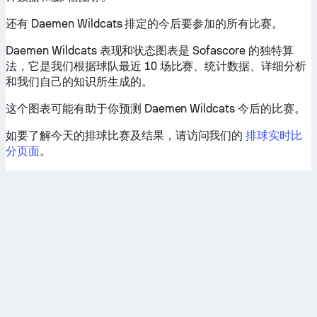
还有 Daemen Wildcats 排定的今后要参加的所有比赛。
Daemen Wildcats 表现和状态图表是 Sofascore 的独特算
法，它是我们根据球队最近 10 场比赛、统计数据、详细分析
和我们自己的知识所生成的。
这个图表可能有助于你预测 Daemen Wildcats 今后的比赛。
如要了解今天的排球比赛及结果，请访问我们的
排球实时比
分页面
。