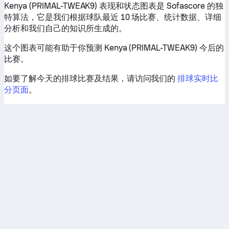
Kenya (PRIMAL-TWEAK9) 表现和状态图表是 Sofascore 的独
特算法，它是我们根据球队最近 10 场比赛、统计数据、详细
分析和我们自己的知识所生成的。
这个图表可能有助于你预测 Kenya (PRIMAL-TWEAK9) 今后的
比赛。
如要了解今天的排球比赛及结果，请访问我们的
排球实时比
分页面
。