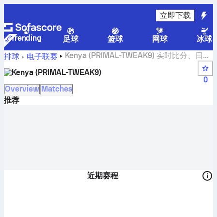
立即下载
Trending
足球
篮球
网球
冰球
Kenya (PRIMAL-TWEAK9) 实时比分、日程
排球
电子联赛
表、比赛和积分榜
Kenya (PRIMAL-TWEAK9)
0
Overview
Matches
推荐
近期赛程