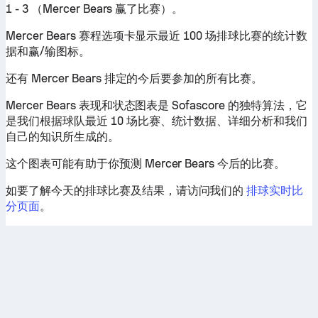
1 - 3 （Mercer Bears 赢了比赛）。
Mercer Bears 赛程选项卡显示最近 100 场排球比赛的统计数
据和赢/输图标。
还有 Mercer Bears 排定的今后要参加的所有比赛。
Mercer Bears 表现和状态图表是 Sofascore 的独特算法，它
是我们根据球队最近 10 场比赛、统计数据、详细分析和我们
自己的知识所生成的。
这个图表可能有助于你预测 Mercer Bears 今后的比赛。
如要了解今天的排球比赛及结果，请访问我们的
排球实时比
分页面
。