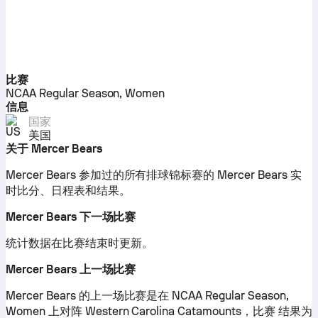
比赛
NCAA Regular Season, Women
信息
国家
美国
关于 Mercer Bears
Mercer Bears 参加过的所有排球锦标赛的 Mercer Bears 实
时比分、日程表和结果。
Mercer Bears 下一场比赛
统计数据在比赛结束时更新。
Mercer Bears 上一场比赛
Mercer Bears 的上一场比赛是在 NCAA Regular Season,
Women 上对阵 Western Carolina Catamounts，比赛 结果为