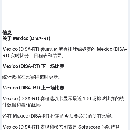
信息
关于 Mexico (DISA-RT)
Mexico (DISA-RT) 参加过的所有排球锦标赛的 Mexico (DISA-
RT) 实时比分、日程表和结果。
Mexico (DISA-RT) 下一场比赛
统计数据在比赛结束时更新。
Mexico (DISA-RT) 上一场比赛
Mexico (DISA-RT) 赛程选项卡显示最近 100 场排球比赛的统
计数据和赢/输图标。
还有 Mexico (DISA-RT) 排定的今后要参加的所有比赛。
Mexico (DISA-RT) 表现和状态图表是 Sofascore 的独特算