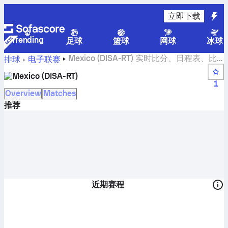
立即下载
Trending
足球
篮球
网球
冰球
Mexico (DISA-RT) 实时比分、日程表、比
排球
电子联赛
赛和积分榜
Mexico (DISA-RT)
1
Overview
Matches
推荐
近期赛程