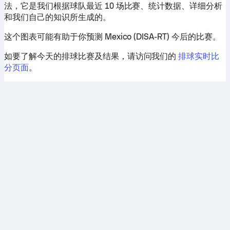
法，它是我们根据球队最近 10 场比赛、统计数据、详细分析
和我们自己的知识所生成的。
这个图表可能有助于你预测 Mexico (DISA-RT) 今后的比赛。
如要了解今天的排球比赛及结果，请访问我们的
排球实时比
分页面
。