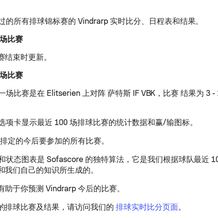
 参加过的所有排球锦标赛的 Vindrarp 实时比分、日程表和结果。
下一场比赛
赛结束时更新。
上一场比赛
上一场比赛是在 Elitserien 上对阵 萨特斯 IF VBK，比赛 结果为 3 - 1
p 赛程选项卡显示最近 100 场排球比赛的统计数据和赢/输图标。
arp 排定的今后要参加的所有比赛。
 表现和状态图表是 Sofascore 的独特算法，它是我们根据球队最近 
和我们自己的知识所生成的。
助于你预测 Vindrarp 今后的比赛。
的排球比赛及结果，请访问我们的
排球实时比分页面
。