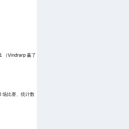
 （Vindrarp 赢了
10 场比赛、统计数